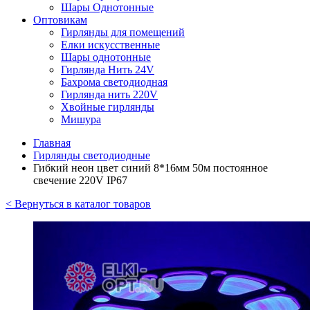
Шары Однотонные
Оптовикам
Гирлянды для помещений
Елки искусственные
Шары однотонные
Гирлянда Нить 24V
Бахрома светодиодная
Гирлянда нить 220V
Хвойные гирлянды
Мишура
Главная
Гирлянды светодиодные
Гибкий неон цвет синий 8*16мм 50м постоянное
свечение 220V IP67
< Вернуться в каталог товаров