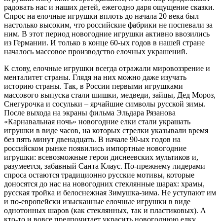
радовать нас и наших детей, ежегодно даря ощущение сказки.
Спрос на елочные игрушки вплоть до начала 20 века был
настолько высоким, что российские фабрики не поспевали за
ним. В этот период новогодние игрушки активно ввозились
из Германии. И только в конце 60-ых годов в нашей стране
началось массовое производство елочных украшений.
К слову, елочные игрушки всегда отражали мировоззрение и
менталитет страны. Глядя на них можно даже изучать
историю страны. Так, в России первыми игрушками
массового выпуска стали шишки, медведи, зайцы, Дед Мороз,
Снегурочка и сосульки – ярчайшие символы русской зимы.
После выхода на экраны фильма Эльдара Рязанова
«Карнавальная ночь» новогодние елки стали украшать
игрушки в виде часов, на которых стрелки указывали время
без пять минут двенадцать. В начале 90-ых годов на
российском рынке появились импортные новогодние
игрушки: всевозможные герои диснеевских мультиков и,
разумеется, забавный Санта Клаус. По-прежнему лидерами
спроса остаются традиционно русские мотивы, которые
доносятся до нас на новогодних стеклянные шарах: храмы,
русская тройка и белоснежная Зимушка-зима. Не уступают им
и по-европейски изысканные елочные игрушки в виде
однотонных шаров (как стеклянных, так и пластиковых). А
кто-то и вовсе предпочитает украсить новогоднюю елку