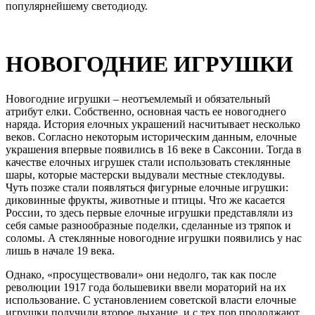
популярнейшему светодиоду.
НОВОГОДНИЕ ИГРУШКИ
Новогодние игрушки – неотъемлемый и обязательный
атрибут елки. Собственно, основная часть ее новогоднего
наряда. История елочных украшений насчитывает несколько
веков. Согласно некоторым историческим данным, елочные
украшения впервые появились в 16 веке в Саксонии. Тогда в
качестве елочных игрушек стали использовать стеклянные
шары, которые мастерски выдували местные стеклодувы.
Чуть позже стали появляться фигурные елочные игрушки:
диковинные фрукты, животные и птицы. Что же касается
России, то здесь первые елочные игрушки представляли из
себя самые разнообразные поделки, сделанные из тряпок и
соломы. А стеклянные новогодние игрушки появились у нас
лишь в начале 19 века.
Однако, «просуществовали» они недолго, так как после
революции 1917 года большевики ввели мораторий на их
использование. С установлением советской власти елочные
игрушки получили второе дыхание, и с тех пор продолжают