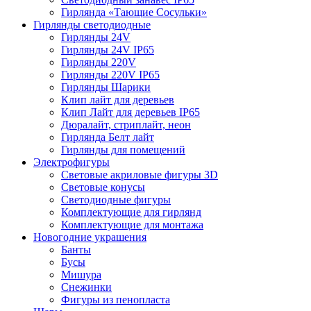
Гирлянда «Тающие Сосульки»
Гирлянды светодиодные
Гирлянды 24V
Гирлянды 24V IP65
Гирлянды 220V
Гирлянды 220V IP65
Гирлянды Шарики
Клип лайт для деревьев
Клип Лайт для деревьев IP65
Дюралайт, стриплайт, неон
Гирлянда Белт лайт
Гирлянды для помещений
Электрофигуры
Световые акриловые фигуры 3D
Световые конусы
Светодиодные фигуры
Комплектующие для гирлянд
Комплектующие для монтажа
Новогодние украшения
Банты
Бусы
Мишура
Снежинки
Фигуры из пенопласта